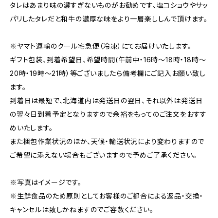
タレはあまり味の濃すぎないものがお勧めです、塩コショウやサッ
パリしたタレだと和牛の濃厚な味をより一層楽ししんで頂けます。
※ヤマト運輸のクール宅急便（冷凍）にてお届けいたします。
ギフト包装、到着希望日、希望時間(午前中・16時～18時・18時～
20時・19時～21時）等ございましたら備考欄にご記入お願い致し
ます。
到着日は最短で、北海道内は発送日の翌日、それ以外は発送日
の翌々日到着予定となりますので余裕をもってのご注文をおすす
めいたします。
また梱包作業状況のほか、天候・輸送状況により変わりますので
ご希望に添えない場合もございますので予めご了承ください。
※写真はイメージです。
※生鮮食品のため原則としてお客様のご都合による返品・交換・
キャンセルは致しかねますのでご容赦ください。