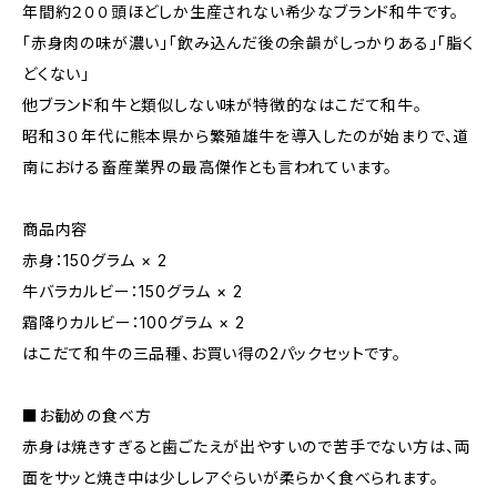
年間約２００頭ほどしか生産されない希少なブランド和牛です。
「赤身肉の味が濃い」「飲み込んだ後の余韻がしっかりある」「脂く
どくない」
他ブランド和牛と類似しない味が特徴的なはこだて和牛。
昭和３０年代に熊本県から繁殖雄牛を導入したのが始まりで、道
南における畜産業界の最高傑作とも言われています。
商品内容
赤身：150グラム × 2
牛バラカルビー：150グラム × 2
霜降りカルビー：100グラム × 2
はこだて和牛の三品種、お買い得の2パックセットです。
■お勧めの食べ方
赤身は焼きすぎると歯ごたえが出やすいので苦手でない方は、両
面をサッと焼き中は少しレアぐらいが柔らかく食べられます。