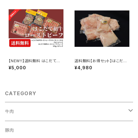
【NEW!!】送料無料 はこだて和
送料無料【お得セット】はこだて
牛ローストビーフ お得パック
和牛 ピンク牛脂 200グラム ×
¥5,000
¥4,980
8パック （冷凍）
CATEGORY
牛肉
ステーキ
豚肉