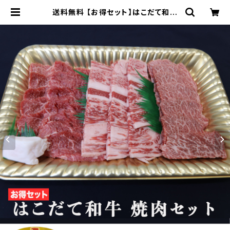
送料無料 【お得セット】はこだて和牛
焼肉セット 400g × 2パック（約4～
5人前） | お肉のつしま おとりよせ シ
ョップ