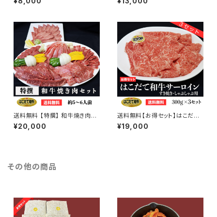
¥8,000
¥13,000
0g × 1セット
しゃぶ用 300g × 2セット
送料無料 【特撰】 和牛焼き肉セ
送料無料【お得セット】はこだて
ット (約5〜6人前)
和牛サーロイン すき焼き・しゃぶ
¥20,000
¥19,000
しゃぶ用 300g × 3セット
その他の商品