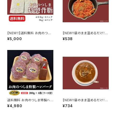
【NEW!!】送料無料 お肉のつし
【NEW!!袋のまま温めるだけ！】
ま特製 背油 お得パック
煮込みハンバーグ（レンジでポ
¥5,000
¥538
ンシリーズ）
送料無料 お肉のつしま特製ハン
【NEW!!袋のまま温めるだけ！】
バーグ 200g × 4枚（ソース付）
北海道産牛タンシチュー（レンジ
¥4,980
¥734
でポンシリーズ）